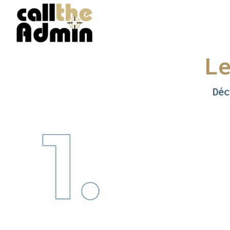
L
Déc