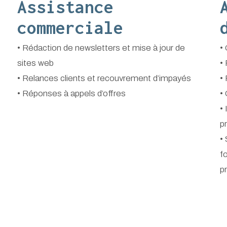
Assistance
commerciale
• Rédaction de newsletters et mise à jour de
•
sites web
•
• Relances clients et recouvrement d’impayés
•
• Réponses à appels d’offres
•
• 
p
•
f
p